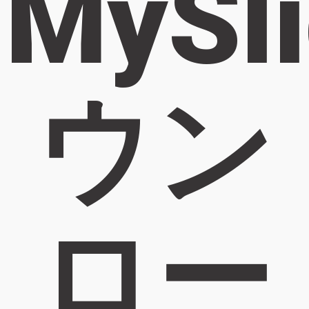
MySl
ウン
ロー