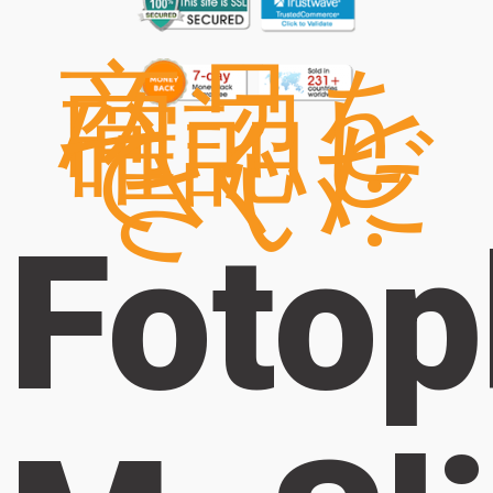
商品を
確認し
てくだ
さい:
Fotop